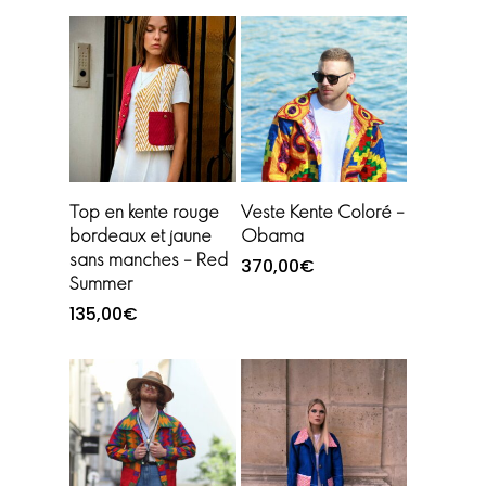
Choix des options
Ajouter au
Top en kente rouge
Veste Kente Coloré –
panier
bordeaux et jaune
Obama
sans manches – Red
370,00
€
Summer
135,00
€