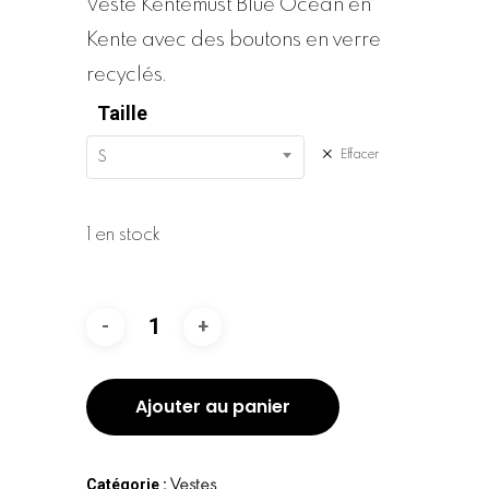
Veste Kentemust Blue Ocean en
Kente avec des boutons en verre
recyclés.
Taille
Effacer
S
1 en stock
Ajouter au panier
Catégorie :
Vestes