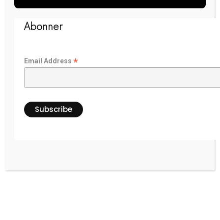
avons pris l’engagement de
ralentir la cadence, car rien ne
Abonner
presse…
*
Email Address
Des projets responsables sont
en cours, restez branchés pour
suivre nos aventures.
Commander maintenant