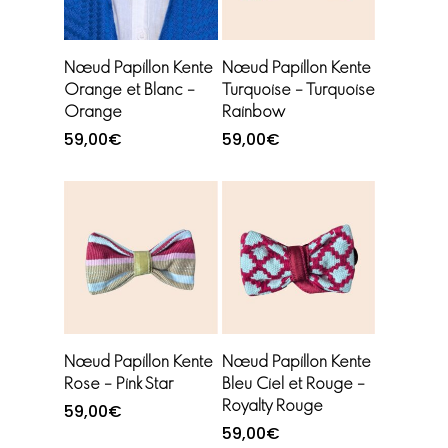
Ajouter au
Ajouter au
Nœud Papillon Kente
Nœud Papillon Kente
panier
panier
Orange et Blanc –
Turquoise – Turquoise
Orange
Rainbow
59,00
€
59,00
€
Ajouter au
Ajouter au
Nœud Papillon Kente
Nœud Papillon Kente
panier
panier
Rose – Pink Star
Bleu Ciel et Rouge –
Royalty Rouge
59,00
€
59,00
€