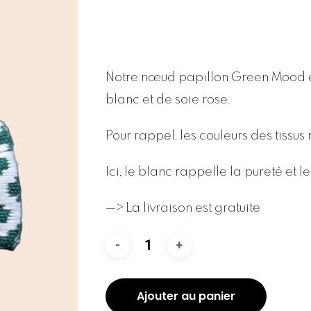
Notre nœud papillon Green Mood es
blanc et de soie rose.
Pour rappel, les couleurs des tissus
Ici, le blanc rappelle la pureté et l
—> La livraison est gratuite
Ajouter au panier