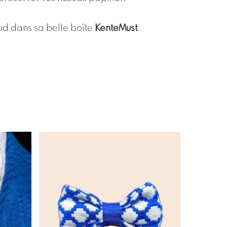
œud dans sa belle boîte
KenteMust
.