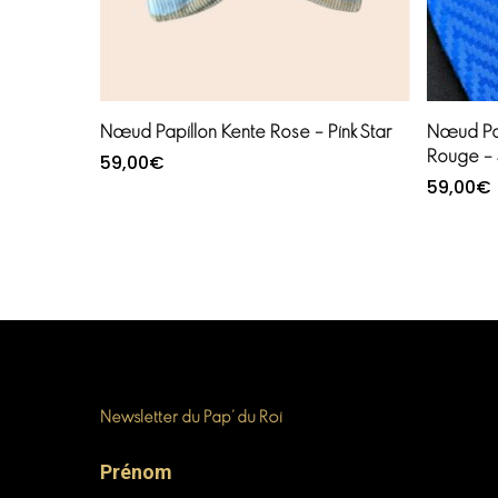
Ajouter au panier
Nœud Papillon Kente Rose – Pink Star
Nœud Pap
Rouge – 
59,00
€
59,00
€
Newsletter du Pap’ du Roi
Prénom