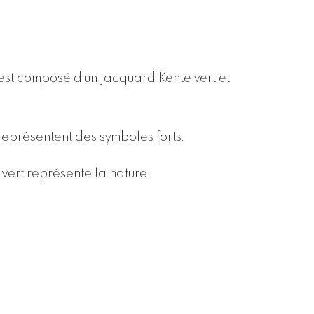
t composé d’un jacquard Kente vert et
 représentent des symboles forts.
e vert représente la nature.