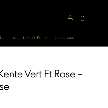
account
bs
Sacs Tissés En Kente
Chouchous
ente Vert Et Rose –
se