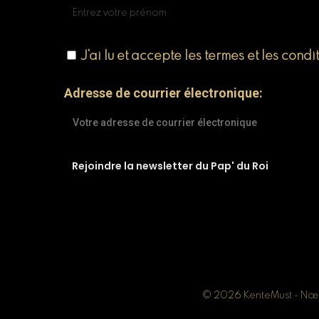
J'ai lu et accepte les termes et les condi
Adresse de courrier électronique:
© 2026 KenteMust - Nœud