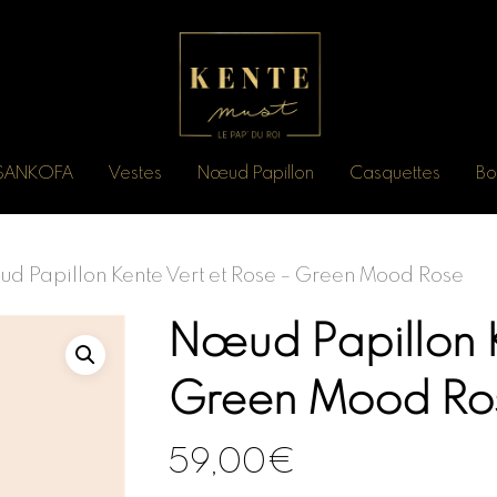
n SANKOFA
Vestes
Nœud Papillon
Casquettes
Bo
d Papillon Kente Vert et Rose – Green Mood Rose
Nœud Papillon K
Green Mood Ro
59,00
€