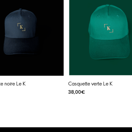
Lire la suite
Lire la suite
e noire Le K
Casquette verte Le K
38,00
€