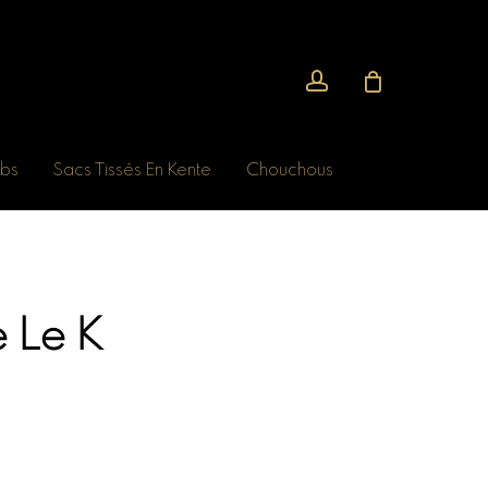
account
bs
Sacs Tissés En Kente
Chouchous
 Le K