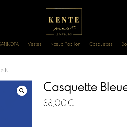
n SANKOFA
Vestes
Nœud Papillon
Casquettes
Bo
Le K
Casquette Bleue
38,00
€