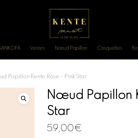
n SANKOFA
Vestes
Nœud Papillon
Casquettes
Bo
d Papillon Kente Rose – Pink Star
Nœud Papillon K
Star
59,00
€