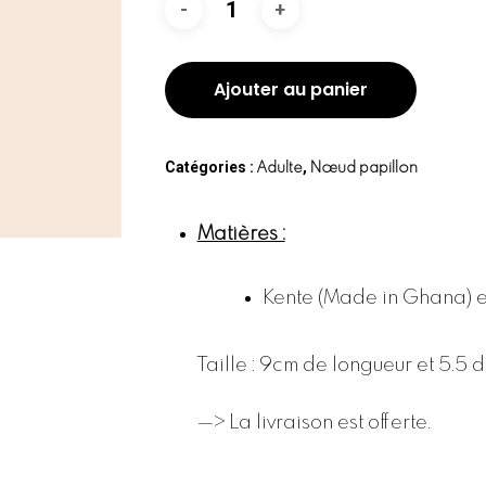
Ajouter au panier
Catégories :
,
Adulte
Nœud papillon
Matières :
Kente (Made in Ghana) et
Taille : 9cm de longueur et 5.5 
—> La livraison est offerte.