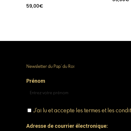
59,00
€
Newsletter du Pap’ du Roi
Prénom
J'ai lu et accepte les termes et les condi
Adresse de courrier électronique: