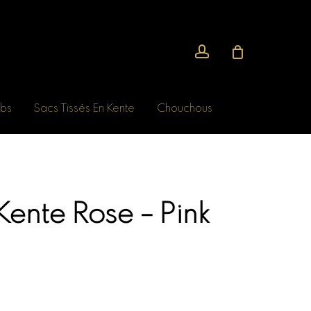
account
bs
Sacs Tissés En Kente
Chouchous
ente Rose – Pink