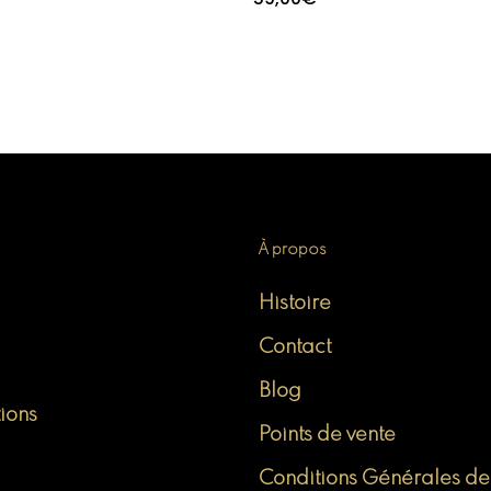
À propos
Histoire
Contact
Blog
tions
Points de vente
Conditions Générales de