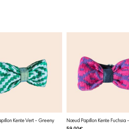
Lire la suite
Ajouter au panier
illon Kente Vert – Greeny
Nœud Papillon Kente Fuchsia –
59,00
€