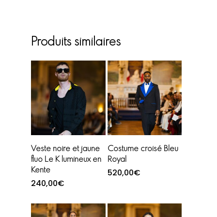
Produits similaires
Choix des options
Choix des options
Veste noire et jaune
Costume croisé Bleu
fluo Le K lumineux en
Royal
Kente
520,00
€
240,00
€