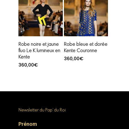
Choix des options
Choix des options
Robe noire et jaune
Robe bleue et dorée
fluo Le K lumineux en
Kente Couronne
Kente
360,00
€
360,00
€
Newsletter du Pap’ du Roi
Prénom