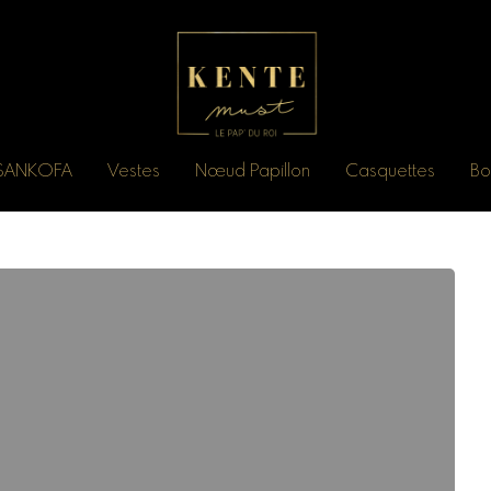
n SANKOFA
Vestes
Nœud Papillon
Casquettes
Bo