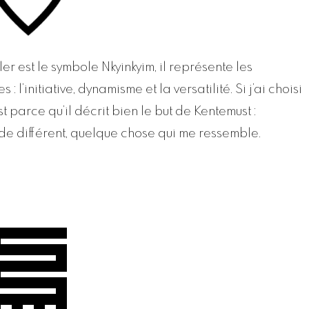
ler est le symbole Nkyinkyim, il représente les
 l’initiative, dynamisme et la versatilité. Si j’ai choisi
 parce qu’il décrit bien le but de Kentemust :
 de différent, quelque chose qui me ressemble.