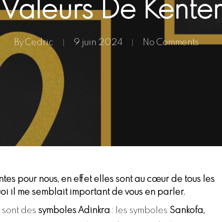
 Valeurs De Kente
By
Cedric
9 juin 2024
No Comments
tes pour nous, en effet elles sont au cœur de tous les
i il me semblait important de vous en parler.
t sont des
symboles Adinkra
: les symboles
Sankofa,