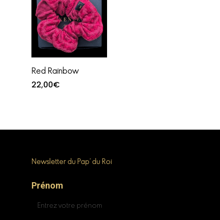
Ajouter au
Red Rainbow
panier
22,00
€
Newsletter du Pap’ du Roi
Prénom