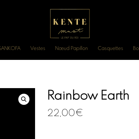
n SANKOFA
Vestes
Nœud Papillon
Casquettes
Bo
Rainbow Earth
22,00
€