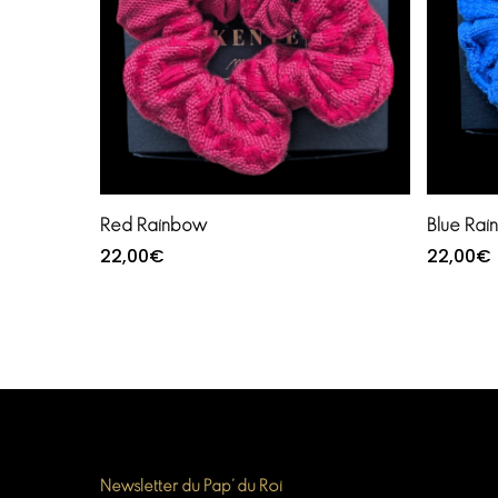
Ajouter au panier
Red Rainbow
Blue Ra
22,00
€
22,00
€
Newsletter du Pap’ du Roi