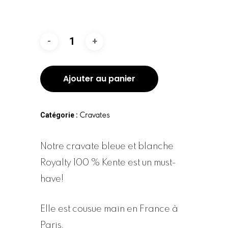
Ajouter au panier
Catégorie :
Cravates
Notre cravate bleue et blanche
Royalty 100 % Kente est un must-
have!
Elle est cousue main en France à
Paris.