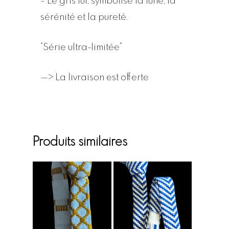
– Le gris lui, symbolise la lune, la
sérénité et la pureté.
*Série ultra-limitée*
—> La livraison est offerte
Produits similaires