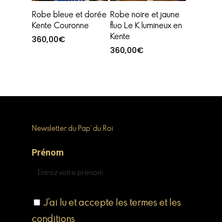
Choix des options
Choix des options
Robe bleue et dorée
Robe noire et jaune
Kente Couronne
fluo Le K lumineux en
Kente
360,00
€
360,00
€
Newsletter du Pap’ du Roi
Prénom
J'ai lu et accepte les termes et les
conditions