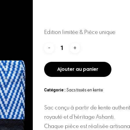
Edition limitée & Pièce unique
Ajouter au panier
Catégorie :
Sacs tissés en kente
Sac conçu à partir de kente authen
royauté et d’héritage Ashanti.
Chaque pièce est réalisée artisan