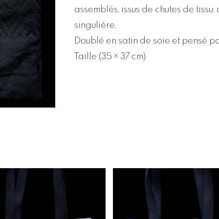
assemblés, issus de chutes de tissu, 
singulière.
Doublé en satin de soie et pensé po
Taille (35 × 37 cm)