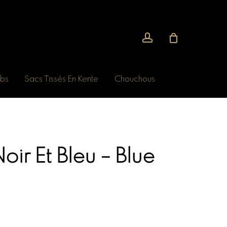
account
bs
Sacs Tissés En Kente
Chouchous
ir Et Bleu – Blue