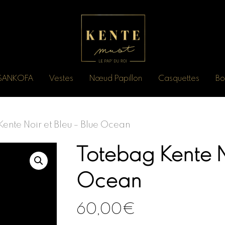
n SANKOFA
Vestes
Nœud Papillon
Casquettes
Bo
ente Noir et Bleu – Blue Ocean
Totebag Kente No
Ocean
60,00
€