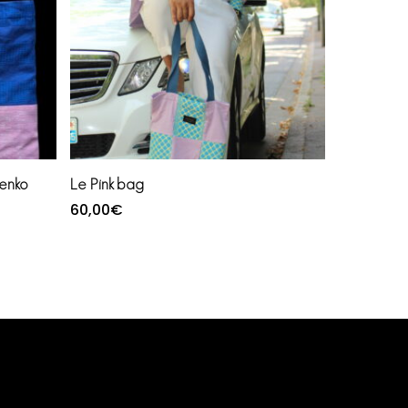
Ajouter au panier
enko
Le Pink bag
60,00
€