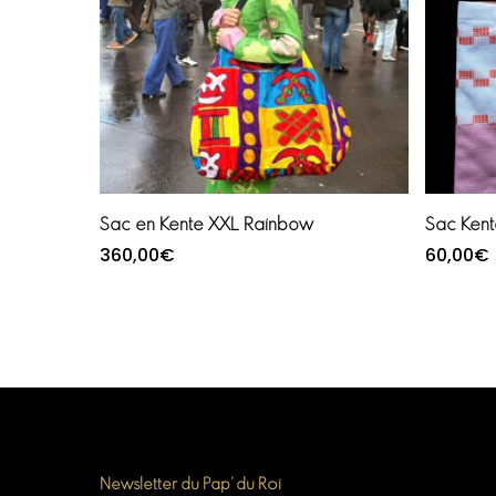
Ajouter au panier
Sac en Kente XXL Rainbow
Sac Kent
360,00
€
60,00
€
Newsletter du Pap’ du Roi