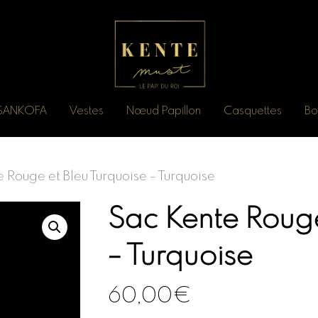
n SANKOFA
Vestes
Nœud Papillon
Casquettes
Bo
 Rouge et Bleu Turquoise – Turquoise
Sac Kente Rouge
– Turquoise
60,00
€