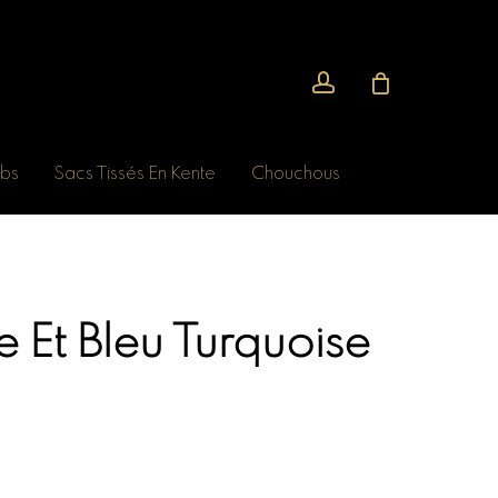
account
bs
Sacs Tissés En Kente
Chouchous
 Et Bleu Turquoise