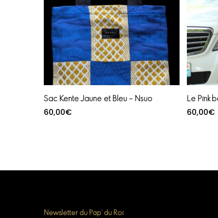
Ajouter au panier
Sac Kente Jaune et Bleu – Nsuo
Le Pink 
60,00
€
60,00
€
Newsletter du Pap’ du Roi