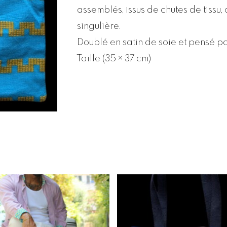
assemblés, issus de chutes de tissu, 
singulière.
Doublé en satin de soie et pensé po
Taille (35 × 37 cm)