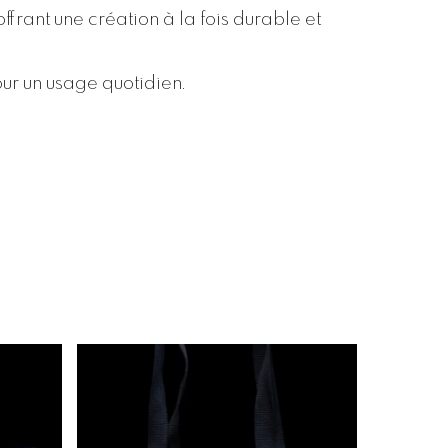
offrant une création à la fois durable et
ur un usage quotidien.