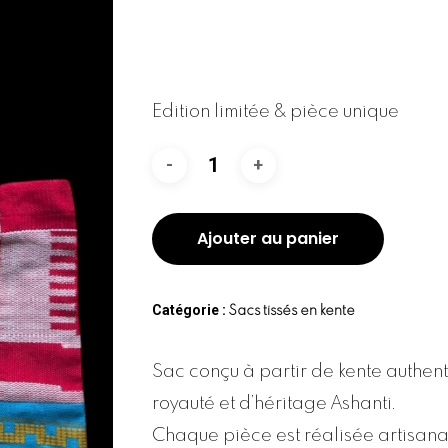
Edition limitée & pièce unique
Ajouter au panier
Catégorie :
Sacs tissés en kente
Sac conçu à partir de kente authen
royauté et d’héritage Ashanti.
Chaque pièce est réalisée artisan