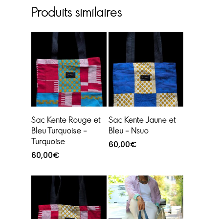
Produits similaires
Ajouter au
Ajouter au
Sac Kente Rouge et
Sac Kente Jaune et
panier
panier
Bleu Turquoise –
Bleu – Nsuo
Turquoise
60,00
€
60,00
€