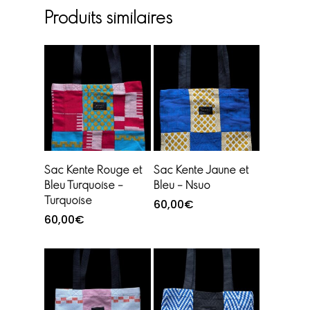
Produits similaires
Ajouter au
Ajouter au
Sac Kente Rouge et
Sac Kente Jaune et
panier
panier
Bleu Turquoise –
Bleu – Nsuo
Turquoise
60,00
€
60,00
€