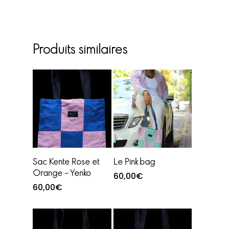
Produits similaires
Ajouter au
Ajouter au
Sac Kente Rose et
Le Pink bag
panier
panier
Orange – Yenko
60,00
€
60,00
€