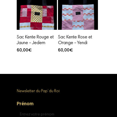
Ajouter au
Ajouter au
Sac Kente Rouge et
Sac Kente Rose et
panier
panier
Jaune – Jedem
Orange – Yendi
60,00
€
60,00
€
Newsletter du Pap’ du Roi
Prénom