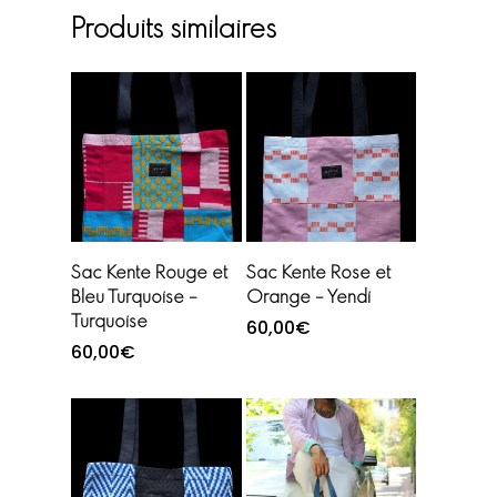
Produits similaires
Ajouter au
Ajouter au
Sac Kente Rouge et
Sac Kente Rose et
panier
panier
Bleu Turquoise –
Orange – Yendi
Turquoise
60,00
€
60,00
€